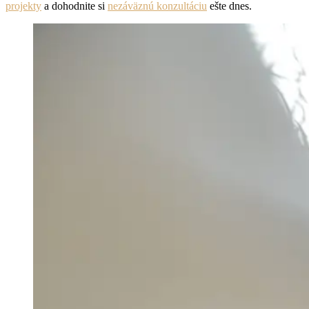
projekty
a dohodnite si
nezáväznú konzultáciu
ešte dnes.