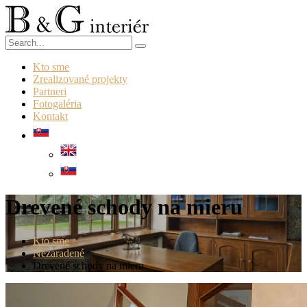
Kto sme
Zrealizované projekty
Partneri
Fotogaléria
Kontakt
Drevené schody na mieru
Kto sme
Nezaradené
Drevené schody na mieru