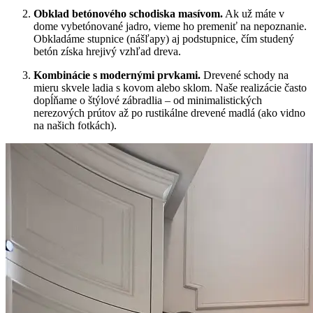
Obklad betónového schodiska masívom.
Ak už máte v
dome vybetónované jadro, vieme ho premeniť na nepoznanie.
Obkladáme stupnice (nášľapy) aj podstupnice, čím studený
betón získa hrejivý vzhľad dreva.
Kombinácie s modernými prvkami.
Drevené schody na
mieru skvele ladia s kovom alebo sklom. Naše realizácie často
dopĺňame o štýlové zábradlia – od minimalistických
nerezových prútov až po rustikálne drevené madlá (ako vidno
na našich fotkách).