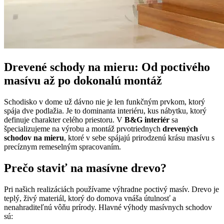
Drevené schody na mieru: Od poctivého
masívu až po dokonalú montáž
Schodisko v dome už dávno nie je len funkčným prvkom, ktorý
spája dve podlažia. Je to dominanta interiéru, kus nábytku, ktorý
definuje charakter celého priestoru. V
B&G interiér
sa
špecializujeme na výrobu a montáž prvotriednych
drevených
schodov na mieru
, ktoré v sebe spájajú prirodzenú krásu masívu s
precíznym remeselným spracovaním.
Prečo staviť na masívne drevo?
Pri našich realizáciách používame výhradne poctivý masív. Drevo je
teplý, živý materiál, ktorý do domova vnáša útulnosť a
nenahraditeľnú vôňu prírody. Hlavné výhody masívnych schodov
sú: