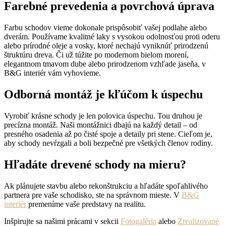
Farebné prevedenia a povrchová úprava
Farbu schodov vieme dokonale prispôsobiť vašej podlahe alebo
dverám. Používame kvalitné laky s vysokou odolnosťou proti oderu
alebo prírodné oleje a vosky, ktoré nechajú vyniknúť prirodzenú
štruktúru dreva. Či už túžite po modernom bielom morení,
elegantnom tmavom dube alebo prirodzenom vzhľade jaseňa, v
B&G interiér vám vyhovieme.
Odborná montáž je kľúčom k úspechu
Vyrobiť krásne schody je len polovica úspechu. Tou druhou je
precízna montáž. Naši montážnici dbajú na každý detail – od
presného osadenia až po čisté spoje a detaily pri stene. Cieľom je,
aby schody nevŕzgali a boli bezpečné pre všetkých členov rodiny.
Hľadáte drevené schody na mieru?
Ak plánujete stavbu alebo rekonštrukciu a hľadáte spoľahlivého
partnera pre vaše schodisko, ste na správnom mieste. V
B&G
interiér
premeníme vaše predstavy na realitu.
Inšpirujte sa našimi prácami v sekcii
Fotogaléria
alebo
Zrealizované