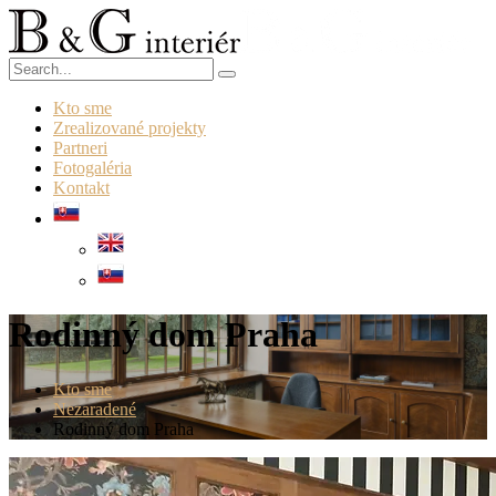
Kto sme
Zrealizované projekty
Partneri
Fotogaléria
Kontakt
Rodinný dom Praha
Kto sme
Nezaradené
Rodinný dom Praha