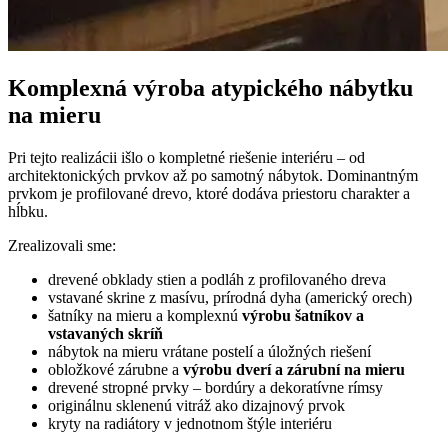
Komplexná výroba atypického nábytku
na mieru
Pri tejto realizácii išlo o kompletné riešenie interiéru – od
architektonických prvkov až po samotný nábytok. Dominantným
prvkom je profilované drevo, ktoré dodáva priestoru charakter a
hĺbku.
Zrealizovali sme:
drevené obklady stien a podláh z profilovaného dreva
vstavané skrine z masívu, prírodná dyha (americký orech)
šatníky na mieru a komplexnú
výrobu šatníkov a
vstavaných skríň
nábytok na mieru vrátane postelí a úložných riešení
obložkové zárubne a
výrobu dverí a zárubní na mieru
drevené stropné prvky – bordúry a dekoratívne rímsy
originálnu sklenenú vitráž ako dizajnový prvok
kryty na radiátory v jednotnom štýle interiéru