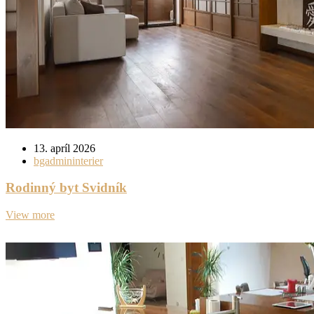
13. apríl 2026
bgadmininterier
Rodinný byt Svidník
View more