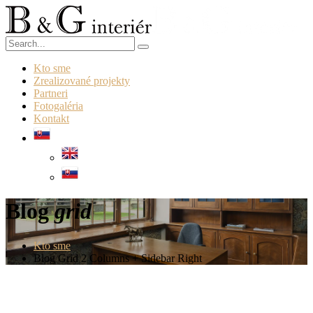
Kto sme
Zrealizované projekty
Partneri
Fotogaléria
Kontakt
Blog
grid
Kto sme
Blog Grid 2 Columns + Sidebar Right