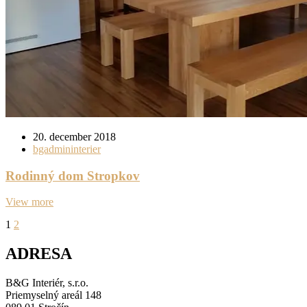
20. december 2018
bgadmininterier
Rodinný dom Stropkov
View more
1
2
ADRESA
B&G Interiér, s.r.o.
Priemyselný areál 148